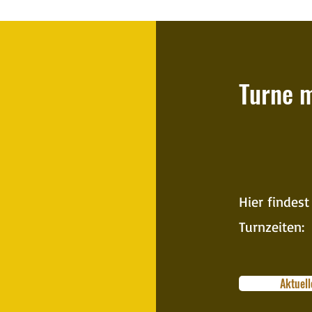
Eidgenössisches Turnfest
India
Lausanne 13.-15.06.2025
2024
Turne m
Hier findest
Turnzeiten:
Aktuell