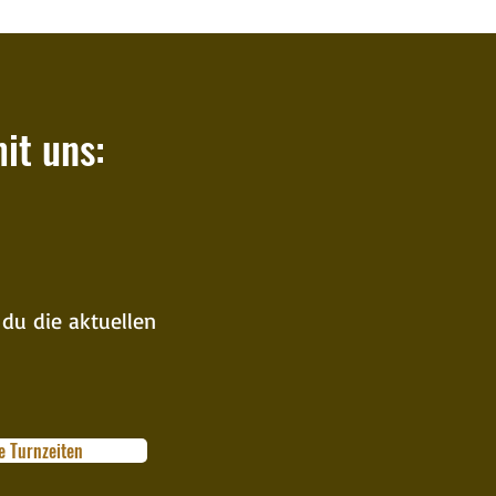
ca Bündnermeisterschaft
/25
it uns:
 du die aktuellen
e Turnzeiten