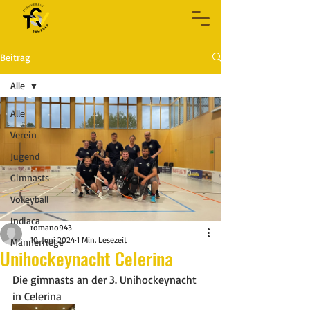
Beitrag
Alle
Alle
Verein
Jugend
Gimnasts
Volleyball
Indiaca
romano943
10. Juni 2024
1 Min. Lesezeit
Männerriege
Unihockeynacht Celerina
Die gimnasts an der 3. Unihockeynacht 
in Celerina