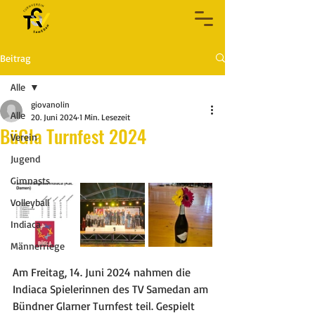
Beitrag
Alle
giovanolin
Alle
20. Juni 2024
1 Min. Lesezeit
BüGla Turnfest 2024
Verein
Jugend
Gimnasts
Volleyball
Indiaca
Männerriege
Am Freitag, 14. Juni 2024 nahmen die 
Indiaca Spielerinnen des TV Samedan am 
Bündner Glarner Turnfest teil. Gespielt 